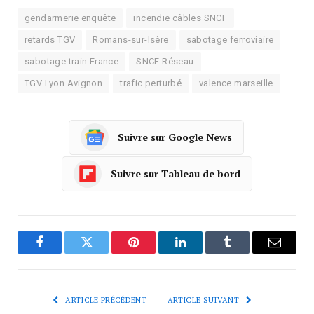
gendarmerie enquête
incendie câbles SNCF
retards TGV
Romans-sur-Isère
sabotage ferroviaire
sabotage train France
SNCF Réseau
TGV Lyon Avignon
trafic perturbé
valence marseille
Suivre sur Google News
Suivre sur Tableau de bord
Facebook
Twitter
Pinterest
LinkedIn
Tumblr
Courrie
ARTICLE PRÉCÉDENT
ARTICLE SUIVANT