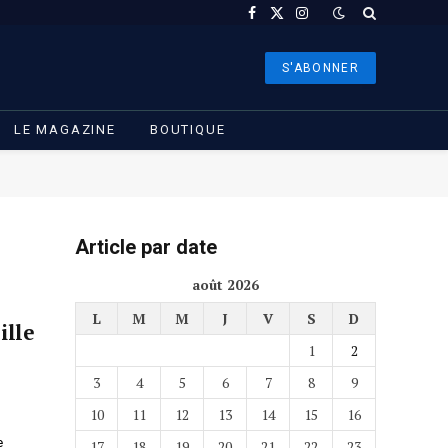
Facebook
X
Instagram
(Twitter)
S'ABONNER
LE MAGAZINE
BOUTIQUE
Article par date
août 2026
L
M
M
J
V
S
D
ille
1
2
3
4
5
6
7
8
9
10
11
12
13
14
15
16
e
17
18
19
20
21
22
23