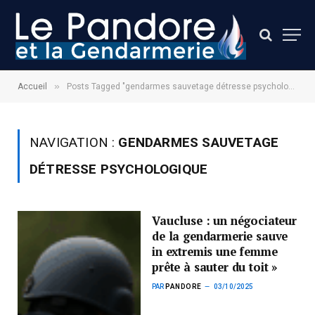
»
Accueil
Posts Tagged "gendarmes sauvetage détresse psychologique"
NAVIGATION :
GENDARMES SAUVETAGE
DÉTRESSE PSYCHOLOGIQUE
Vaucluse : un négociateur
de la gendarmerie sauve
in extremis une femme
prête à sauter du toit »
PAR
PANDORE
03/10/2025