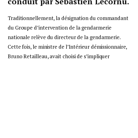
conduit par Sébastien Lecornu.
Traditionnellement, la désignation du commandant
du Groupe d’intervention de la gendarmerie
nationale relève du directeur de la gendarmerie.
Cette fois, le ministre de l’Intérieur démissionnaire,
Bruno Retailleau, avait choisi de s’impliquer
personnellement dans ce choix, allant jusqu’à
rencontrer les candidats. Or, juridiquement, un
ministre démissionnaire ne peut officialiser de
nomination, ce qui reporte la décision au prochain
exécutif. Cette situation inédite laisse
momentanément le GIGN, unité d’élite forte de
1.000 membres, sans chef désigné.