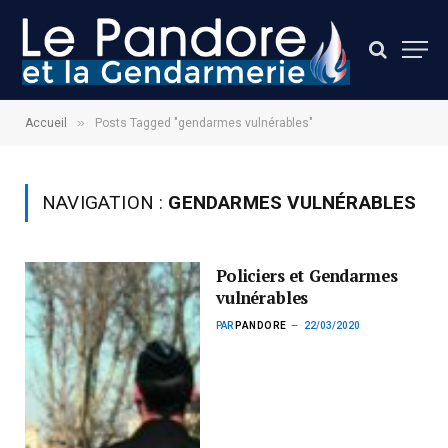
»
Accueil
Posts Tagged "gendarmes vulnérables"
NAVIGATION :
GENDARMES VULNÉRABLES
Policiers et Gendarmes
vulnérables
PAR
PANDORE
22/03/2020