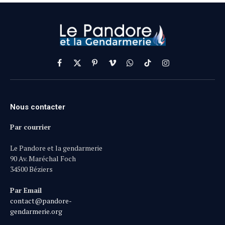
Facebook
X
Pinterest
Vimeo
WhatsApp
TikTok
Instagram
(Twitter)
Nous contacter
Par courrier
Le Pandore et la gendarmerie
90 Av. Maréchal Foch
34500 Béziers
Par Email
contact@pandore-
gendarmerie.org