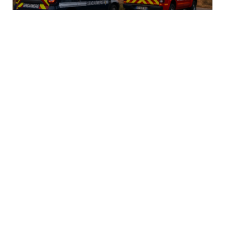
Gironde et Landes : 510 gendarmes
mobilisés face à des incendies hors de
contrôle
PAR
PANDORE
24/07/2026
Les incendies qui frappent la Gironde et les Landes ont
encore gagné…