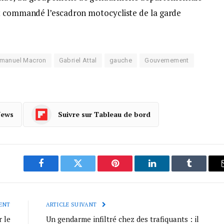
nt commandé l’escadron motocycliste de la garde
manuel Macron
Gabriel Attal
gauche
Gouvernement
News
Suivre sur Tableau de bord
Facebook
Twitter
Pinterest
LinkedIn
Tumblr
ENT
ARTICLE SUIVANT
 le
Un gendarme infiltré chez des trafiquants : il