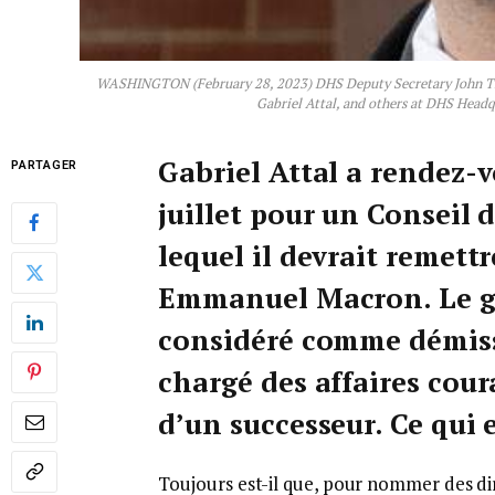
WASHINGTON (February 28, 2023) DHS Deputy Secretary John Tien
Gabriel Attal, and others at DHS Head
Gabriel Attal a rendez-v
PARTAGER
juillet pour un Conseil d
lequel il devrait remett
Emmanuel Macron. Le g
considéré comme démiss
chargé des affaires cou
d’un successeur. Ce qui e
Toujours est-il que, pour nommer des di