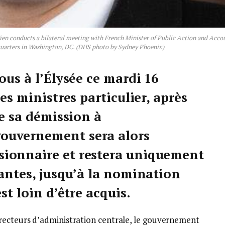
 conducts a bilateral meeting with French Minister of Public Action and Acco
quarters in Washington, DC. (DHS photo by Sydney Phoenix)
ous à l’Élysée ce mardi 16
es ministres particulier, après
re sa démission à
ouvernement sera alors
ionnaire et restera uniquement
rantes, jusqu’à la nomination
st loin d’être acquis.
recteurs d’administration centrale, le gouvernement