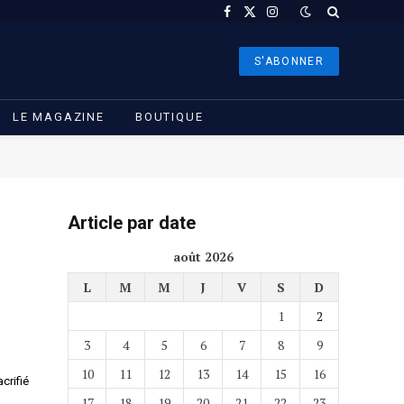
Facebook
X
Instagram
(Twitter)
S'ABONNER
LE MAGAZINE
BOUTIQUE
Article par date
août 2026
L
M
M
J
V
S
D
1
2
3
4
5
6
7
8
9
10
11
12
13
14
15
16
crifié
17
18
19
20
21
22
23