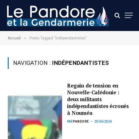
»
Accueil
Posts Tagged "indépendantistes"
NAVIGATION :
INDÉPENDANTISTES
Regain de tension en
Nouvelle-Calédonie :
deux militants
indépendantistes écroués
à Nouméa
PAR
PANDORE
25/06/2024