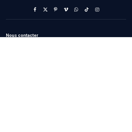
Facebook
X
Pinterest
Vimeo
WhatsApp
TikTok
Instagram
(Twitter)
Nous contacter
Par courrier
Le Pandore et la gendarmerie
90 Av. Maréchal Foch
34500 Béziers
Par Email
contact@pandore-
gendarmerie.org
Par Téléphone
09 73 01 36 64