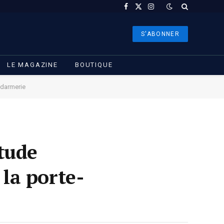
Facebook
X
Instagram
(Twitter)
S'ABONNER
LE MAGAZINE
BOUTIQUE
endarmerie
étude
 la porte-