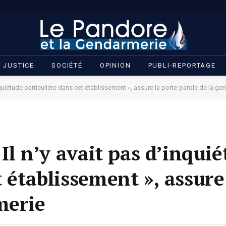
JUSTICE
SOCIÉTÉ
OPINION
PUBLI-REPORTAGE
’inquiétude particulière dans cet établissement », assure la porte-parole de la g
 Il n’y avait pas d’inqui
t établissement », assure
merie