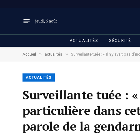
jeudi, 6 août
ACTUALITÉS
SÉCURITÉ
»
»
Accueil
actualités
Surveillante tuée : « Il n’y avait pas d
ACTUALITÉS
Surveillante tuée : «
particulière dans ce
parole de la gendar