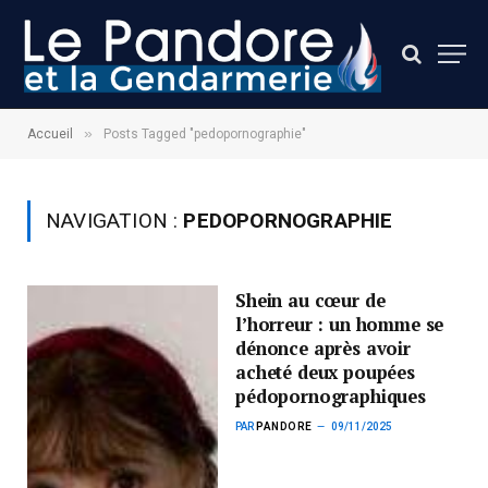
»
Accueil
Posts Tagged "pedopornographie"
NAVIGATION :
PEDOPORNOGRAPHIE
Shein au cœur de
l’horreur : un homme se
dénonce après avoir
acheté deux poupées
pédopornographiques
PAR
PANDORE
09/11/2025