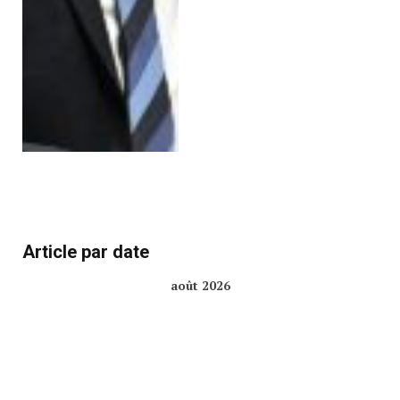
Article par date
août 2026
L
M
M
J
V
S
D
1
2
3
4
5
6
7
8
9