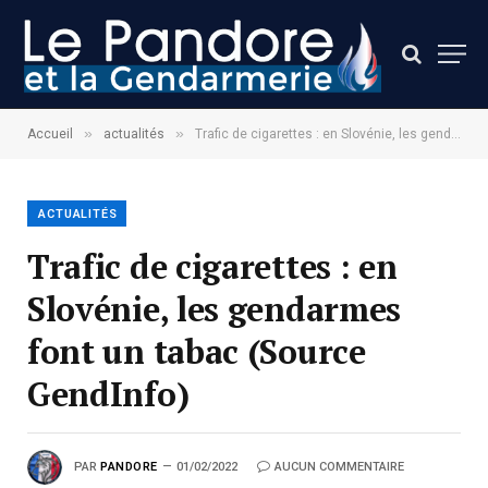
»
»
Accueil
actualités
Trafic de cigarettes : en Slovénie, les gendarmes font un tabac (Source GendInfo)
ACTUALITÉS
Trafic de cigarettes : en
Slovénie, les gendarmes
font un tabac (Source
GendInfo)
PAR
PANDORE
01/02/2022
AUCUN COMMENTAIRE