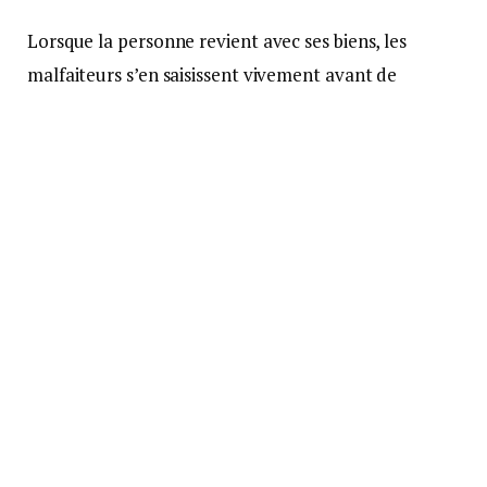
Lorsque la personne revient avec ses biens, les
malfaiteurs s’en saisissent vivement avant de
s’enfuir en courant hors du domicile de la victime.
« Cette équipe, précise la gendarmerie, se présente
vêtue d’effets pouvant passer pour des attributs
« officiels » : tenue bleue pour le faux employé
ERDF, casquette bleu marine, un brassard « Police »
et un écusson métallique dans une pochette cuir
pour les faux policiers. Tous portent des masques
chirurgicaux. Aucun n’est armé et ils n’exercent pas
de violence. »
La gendarmerie de la Gironde recommande : « ne