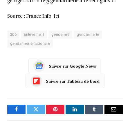
georges-sur-loire@gendarmerie.interieur.gouv.fr.
Source : France Info Ici
206
Enlèvement
gendarme
gendarmerie
gendarmerie nationale
Suivre sur Google News
Suivre sur Tableau de bord
Facebook
Twitter
Pinterest
LinkedIn
Tumblr
Courrie