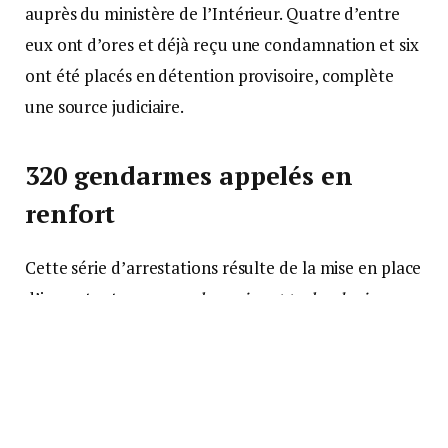
auprès du ministère de l’Intérieur. Quatre d’entre
eux ont d’ores et déjà reçu une condamnation et six
ont été placés en détention provisoire, complète
une source judiciaire.
320 gendarmes appelés en
renfort
Cette série d’arrestations résulte de la mise en place
d’importants «
moyens humains et technologiques
»
pour casser net la vague d’incendies criminels, selon
le ministère de l’Intérieur. Ainsi, en complément des
effectifs de gendarmerie mobile déjà présents sur le
terrain, 320 militaires départementaux ont été