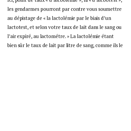
les gendarmes pourront par contre vous soumettre
au dépistage de « la lactolémie par le biais d’un
lactotest, et selon votre taux de lait dans le sang ou
l’air expiré, au lactométre. » La lactolémie étant
bien sûr le taux de lait par litre de sang, comme ils le
détaillent.
Le texte publié sur les réseaux sociaux prête à
sourire bien évidemment, mais sert surtout à
prévenir en cas d’abus d’alcool.
SOURCE : LE COURRIER PICARD
Suivre sur Google News