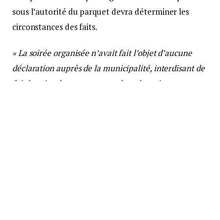
sous l’autorité du parquet devra déterminer les
circonstances des faits.
« La soirée organisée n’avait fait l’objet d’aucune
déclaration auprès de la municipalité, interdisant de
fait la prise de toute mesure de prévention en
collaboration avec l’organisateur de cet évènement.
L’établissement a par contre été contrôlé dans le
cadre du Comité départemental anti-fraude
(CODAF), le jour-même à 17H30 »
, a souligné pour sa
part le préfet Jean-Christophe Bouvier dans un
communiqué, adressant sa
« compassion la plus
sincère aux Martiniquaises et Martiniquais touchés
par ce nouveau drame »
.