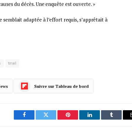
auses du décès. Une enquête est ouverte. »
 semblait adaptée à l’effort requis, s’apprêtait à
s
trrail
News
Suivre sur Tableau de bord
Facebook
Twitter
Pinterest
LinkedIn
Tumblr