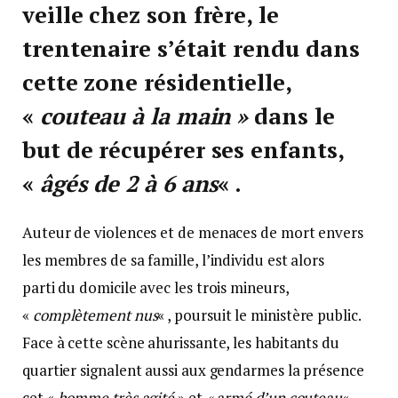
veille chez son frère, le
trentenaire s’était rendu dans
cette zone résidentielle,
«
couteau à la main »
dans le
but de récupérer ses enfants,
«
âgés de 2 à 6
ans
« .
Auteur de violences et de menaces de mort envers
les membres de sa famille, l’individu est alors
parti du domicile avec les trois mineurs,
«
complètement nus
« , poursuit le ministère public.
Face à cette scène ahurissante, les habitants du
quartier signalent aussi aux gendarmes la présence
cet «
homme très agité
» et
« armé d’un
couteau
« .