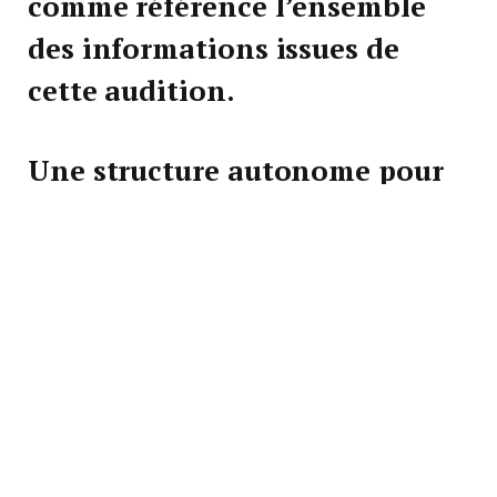
comme référence l’ensemble
des informations issues de
cette audition.
Une structure autonome pour
des missions transversales
Le Général BONNEAU a souligné que la future unité
ne représente pas une simple réorganisation
interne, mais bien la création d’une structure
autonome intégrant les compétences dispersées au
sein des services centraux de la Gendarmerie.
Prévue pour être pleinement opérationnelle dès le
second semestre 2025, cette nouvelle organisation a