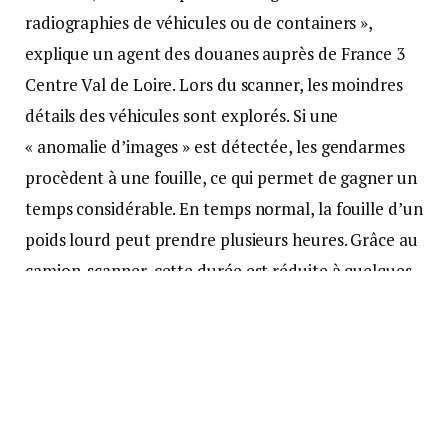
radiographies de véhicules ou de containers »,
explique un agent des douanes auprès de France 3
Centre Val de Loire. Lors du scanner, les moindres
détails des véhicules sont explorés. Si une
« anomalie d’images » est détectée, les gendarmes
procèdent à une fouille, ce qui permet de gagner un
temps considérable. En temps normal, la fouille d’un
poids lourd peut prendre plusieurs heures. Grâce au
camion-scanner, cette durée est réduite à quelques
minutes seulement.
« On peut traverser 25 centimètres d’acier »
Au-delà du gain de temps, ce nouvel outil se révèle
surtout très fiable et particulièrement efficace. « On