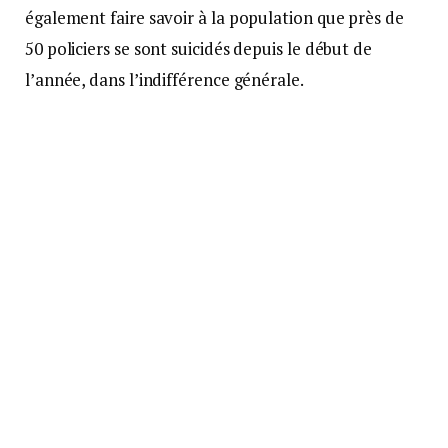
également faire savoir à la population que près de
50 policiers se sont suicidés depuis le début de
l’année, dans l’indifférence générale.
Si nous devions rapporter l’équivalent de la
manifestation et la dimensionner, si celle-ci avait
alors concerné les fonctionnaires en général,
proportionnellement, ce serait alors près d’un
million de personnes qui auraient été dans la rue !
Un succès s’il en est !
Des suites à donner et des raisons
d’espérer ?
La vraie question est à présent de savoir si les