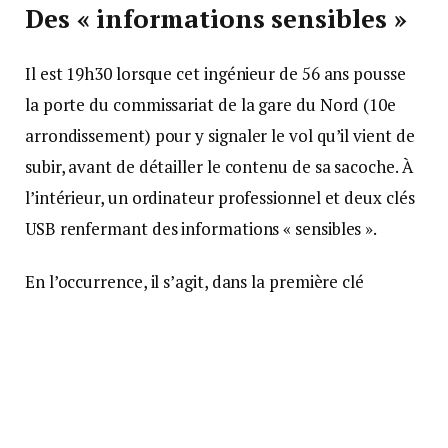
Des « informations sensibles »
Il est 19h30 lorsque cet ingénieur de 56 ans pousse
la porte du commissariat de la gare du Nord (10e
arrondissement) pour y signaler le vol qu’il vient de
subir, avant de détailler le contenu de sa sacoche. À
l’intérieur, un ordinateur professionnel et deux clés
USB renfermant des informations « sensibles ».
En l’occurrence, il s’agit, dans la première clé
chiffrée, des plans de sécurisation qui touchent à la
voirie et notamment à la circulation pendant les
Jeux olympiques. La mairie de Paris a prévu de
déployer près de 2.000 agents, dont une majeure
partie de policiers municipaux, pendant toute la