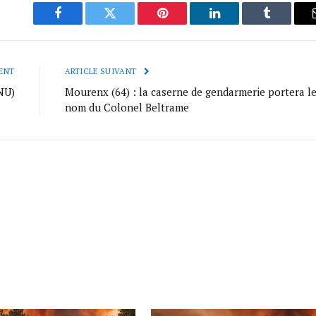
Facebook
Twitter
Pinterest
LinkedIn
Tumblr
ENT
ARTICLE SUIVANT
NU)
Mourenx (64) : la caserne de gendarmerie portera l
nom du Colonel Beltrame