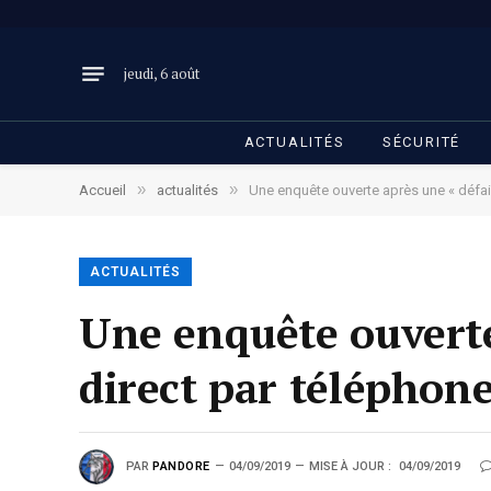
jeudi, 6 août
ACTUALITÉS
SÉCURITÉ
»
»
Accueil
actualités
Une enquête ouverte après une « défai
ACTUALITÉS
Une enquête ouverte 
direct par télépho
PAR
PANDORE
04/09/2019
MISE À JOUR :
04/09/2019