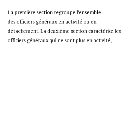
La première section regroupe l’ensemble
des officiers généraux en activité ou en
détachement. La deuxième section caractérise les
officiers généraux qui ne sont plus en activité,
mais
« qui demeurent à la disponibilité du ministère
des Armées »
, explique Elodie Maumont, avocate
spécialisée en droit des militaires.
A ce titre, ils perçoivent une solde de réserve et les
avantages alloués aux militaires sur le territoire,
notamment dans le cadre des transports en train.
En contrepartie, ils restent
« soumis
aux obligations qui incombent à tout militaire »
. Et
donc, au devoir de réserve.