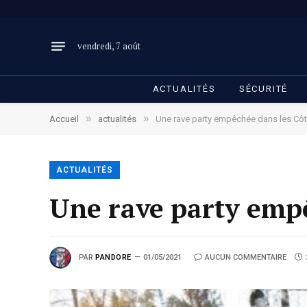
vendredi, 7 août
ACTUALITÉS
SÉCURITÉ
»
»
Accueil
actualités
Une rave party empêchée dans les Cô
ACTUALITÉS
Une rave party emp
PAR
PANDORE
01/05/2021
AUCUN COMMENTAIRE