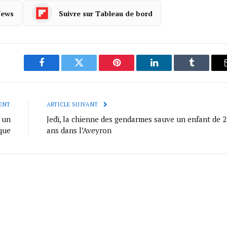
News
Suivre sur Tableau de bord
Facebook
Twitter
Pinterest
LinkedIn
Tumblr
ENT
ARTICLE SUIVANT
 un
Jedï, la chienne des gendarmes sauve un enfant de 2
que
ans dans l’Aveyron