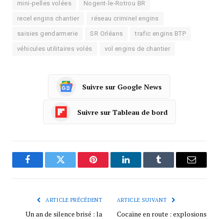
mini-pelles volées
Nogent-le-Rotrou BR
recel engins chantier
réseau criminel engins
saisies gendarmerie
SR Orléans
trafic engins BTP
véhicules utilitaires volés
vol engins de chantier
Suivre sur Google News
Suivre sur Tableau de bord
Facebook
Twitter
Pinterest
LinkedIn
Tumblr
Courrie
ARTICLE PRÉCÉDENT
ARTICLE SUIVANT
Un an de silence brisé : la
Cocaïne en route : explosions