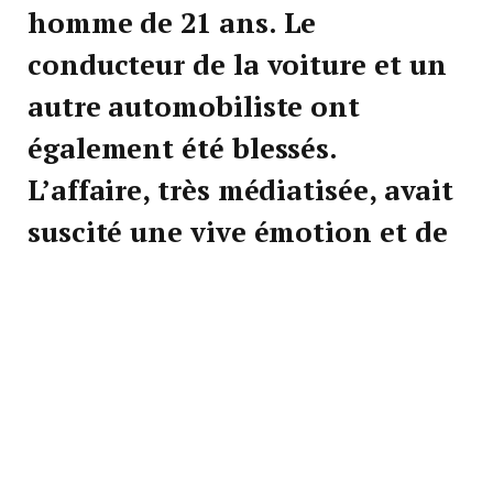
homme de 21 ans. Le
conducteur de la voiture et un
autre automobiliste ont
également été blessés.
L’affaire, très médiatisée, avait
suscité une vive émotion et de
nombreuses interrogations,
restées sans réponse pendant
plus d’un an.
Plus de douze mois après les faits, l’enquête a connu
un tournant décisif avec l’interpellation de deux
adolescents de 17 ans dans le secteur de Dinan.