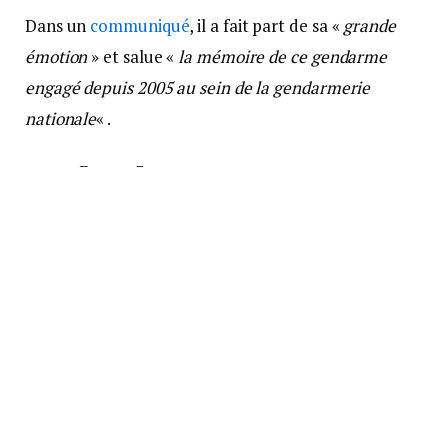
Dans un
communiqué
, il a fait part de sa «
grande
émotion
» et salue «
la mémoire de ce gendarme
engagé depuis 2005 au sein de la gendarmerie
nationale
« .
source France 3
Suivre sur Google News
Suivre sur Tableau de bord
Facebook
Twitter
Pinterest
LinkedIn
Tumblr
Courrie