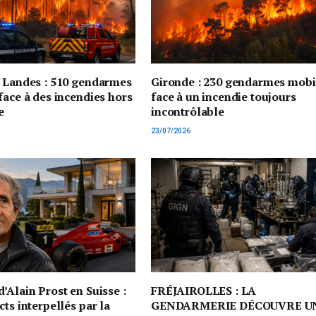
t Landes : 510 gendarmes
Gironde : 230 gendarmes mobi
face à des incendies hors
face à un incendie toujours
e
incontrôlable
23/07/2026
’Alain Prost en Suisse :
FRÉJAIROLLES : LA
cts interpellés par la
GENDARMERIE DÉCOUVRE U