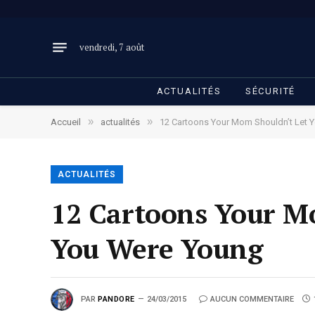
vendredi, 7 août
ACTUALITÉS
SÉCURITÉ
»
»
Accueil
actualités
12 Cartoons Your Mom Shouldn’t Let
ACTUALITÉS
12 Cartoons Your M
You Were Young
PAR
PANDORE
24/03/2015
AUCUN COMMENTAIRE