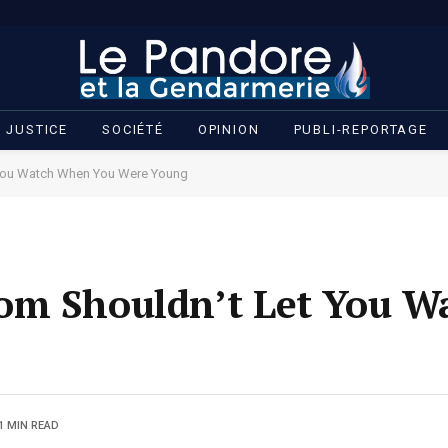
JUSTICE
SOCIÉTÉ
OPINION
PUBLI-REPORTAGE
 You Watch When You Were Young
om Shouldn’t Let You 
1 MIN READ