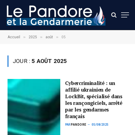
»
»
»
Accueil
2025
août
05
JOUR :
5 AOÛT 2025
Cybercriminalité : un
affilié ukrainien de
LockBit, spécialisé dans
les rançongiciels, arrêté
par les gendarmes
français
PAR
PANDORE
05/08/2025