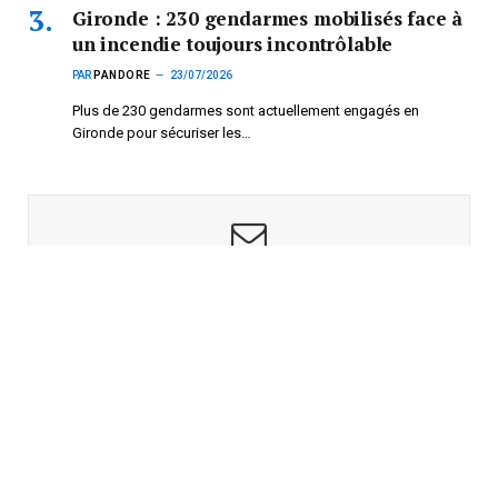
Gironde : 230 gendarmes mobilisés face à
un incendie toujours incontrôlable
PAR
PANDORE
23/07/2026
Plus de 230 gendarmes sont actuellement engagés en
Gironde pour sécuriser les…
Subscribe to News
Get the latest sports news from NewsSite about world, sports
and politics.