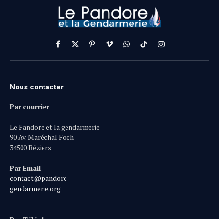
Facebook
X
Pinterest
Vimeo
WhatsApp
TikTok
Instagram
(Twitter)
Nous contacter
Par courrier
Le Pandore et la gendarmerie
90 Av. Maréchal Foch
34500 Béziers
Par Email
contact@pandore-
gendarmerie.org