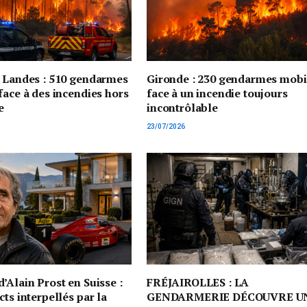
t Landes : 510 gendarmes
Gironde : 230 gendarmes mobi
face à des incendies hors
face à un incendie toujours
e
incontrôlable
23/07/2026
’Alain Prost en Suisse :
FRÉJAIROLLES : LA
cts interpellés par la
GENDARMERIE DÉCOUVRE U