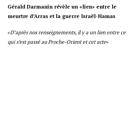
Gérald Darmanin révèle un «lien» entre le
meurtre d’Arras et la guerre Israël-Hamas
«
D’après nos renseignements, il y a un lien entre ce
qui s’est passé au Proche-Orient et cet acte
»
terroriste, a précisé le ministre de l’Intérieur sur
TF1.
«
Je n’ai pas la main qui tremble, on a déjoué 43
attentats. Nous mettons sur écoute 6000 individus, et
nous expulsons
», a-t-il aussi déclaré. Concernant
l’alerte «urgence attentat», cela va se traduire par
le déploiement de nombreux effectifs de police et
de gendarmerie.