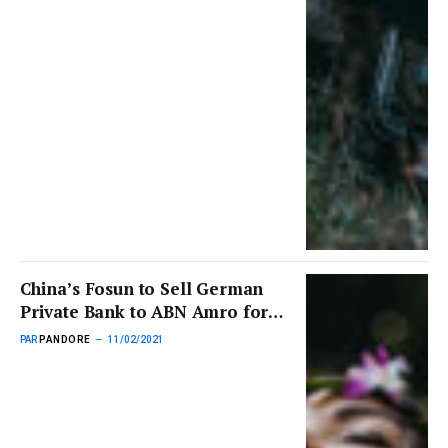
China’s Fosun to Sell German
Private Bank to ABN Amro for
$730m
PAR
PANDORE
11/02/2021