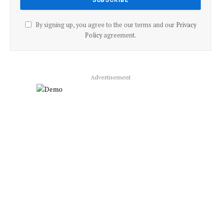
By signing up, you agree to the our terms and our
Privacy
Policy
agreement.
Advertisement
Facebook
X
Pinterest
Vimeo
WhatsApp
TikTok
Instagram
(Twitter)