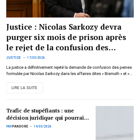
Justice : Nicolas Sarkozy devra
purger six mois de prison après
le rejet de la confusion des
peines
JUSTICE
17/03/2026
La justice a définitivement rejeté la demande de confusion des peines
formulée par Nicolas Sarkozy dans les affaires dites « Bismuth » et «…
LIRE LA SUITE
Trafic de stupéfiants : une
décision juridique qui pourrait
modifier certaines saisies
PAR
PANDORE
14/03/2026
judiciaires