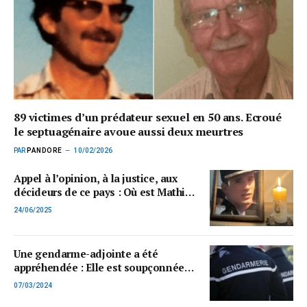
89 victimes d’un prédateur sexuel en 50 ans. Ecroué
le septuagénaire avoue aussi deux meurtres
PAR
PANDORE
10/02/2026
Appel à l’opinion, à la justice, aux
décideurs de ce pays : Où est Mathieu
Caizergue ? Huit ans d’oubli, trop
24/06/2025
c’est trop !
Une gendarme-adjointe a été
appréhendée : Elle est soupçonnée
d’avoir renseigné son petit
07/03/2024
ami….dealer !