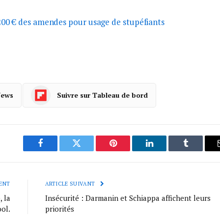
200 € des amendes pour usage de stupéfiants
News
Suivre sur Tableau de bord
Facebook
Twitter
Pinterest
LinkedIn
Tumblr
ENT
ARTICLE SUIVANT
, la
Insécurité : Darmanin et Schiappa affichent leurs
ol.
priorités