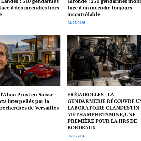
t Landes : 510 gendarmes
Gironde : 230 gendarmes mobi
face à des incendies hors
face à un incendie toujours
e
incontrôlable
23/07/2026
’Alain Prost en Suisse :
FRÉJAIROLLES : LA
cts interpellés par la
GENDARMERIE DÉCOUVRE U
 recherches de Versailles
LABORATOIRE CLANDESTIN 
MÉTHAMPHÉTAMINE, UNE
PREMIÈRE POUR LA JIRS DE
BORDEAUX
18/06/2026