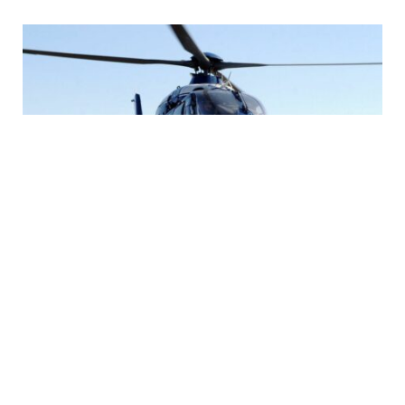
Image d’illustration
Les forces aériennes de la gendarmerie (FAG)
contribuent également à la lutte contre l’épidémie
en outre-mer. Un détachement a ainsi embarqué à
bord du porte-hélicoptères amphibie (PHA)