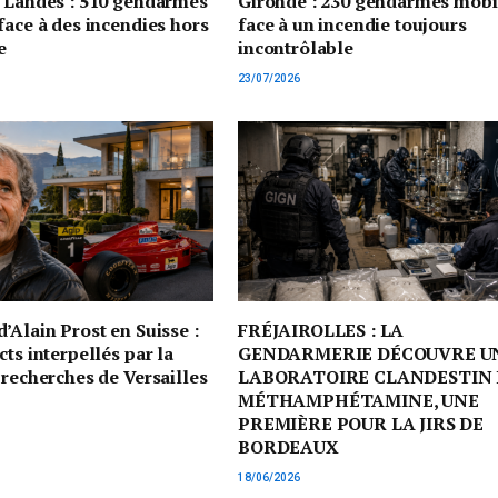
t Landes : 510 gendarmes
Gironde : 230 gendarmes mobi
face à des incendies hors
face à un incendie toujours
e
incontrôlable
23/07/2026
’Alain Prost en Suisse :
FRÉJAIROLLES : LA
cts interpellés par la
GENDARMERIE DÉCOUVRE U
 recherches de Versailles
LABORATOIRE CLANDESTIN 
MÉTHAMPHÉTAMINE, UNE
PREMIÈRE POUR LA JIRS DE
BORDEAUX
18/06/2026