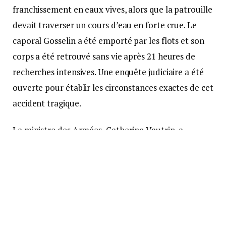
franchissement en eaux vives, alors que la patrouille
devait traverser un cours d’eau en forte crue. Le
caporal Gosselin a été emporté par les flots et son
corps a été retrouvé sans vie après 21 heures de
recherches intensives. Une enquête judiciaire a été
ouverte pour établir les circonstances exactes de cet
accident tragique.
La ministre des Armées, Catherine Vautrin, a
exprimé sur X sa « profonde tristesse » et a salué «
l’engagement exemplaire » du jeune militaire,
adressant ses pensées à sa famille, à ses proches et à
ses frères d’armes. Ce drame met une nouvelle fois
en lumière les conditions périlleuses dans lesquelles
les forces françaises opèrent en Guyane,