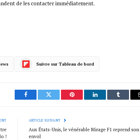
andent de les contacter immédiatement.
News
Suivre sur Tableau de bord
Facebook
Twitter
Pinterest
LinkedIn
Tumblr
ENT
ARTICLE SUIVANT
otre
Aux États-Unis, le vénérable Mirage F1 reprend son
lo !
envol