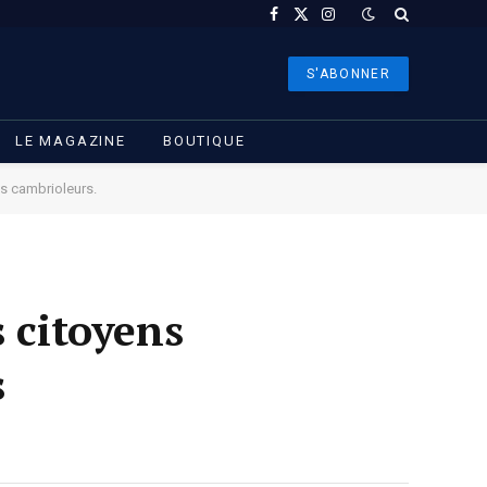
Facebook
X
Instagram
(Twitter)
S'ABONNER
LE MAGAZINE
BOUTIQUE
es cambrioleurs.
 citoyens
s