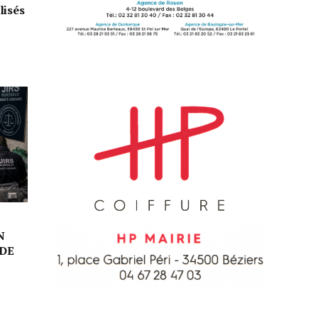
lisés
N
DE