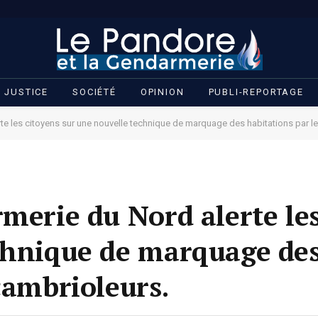
JUSTICE
SOCIÉTÉ
OPINION
PUBLI-REPORTAGE
rte les citoyens sur une nouvelle technique de marquage des habitations par l
merie du Nord alerte les
chnique de marquage de
cambrioleurs.