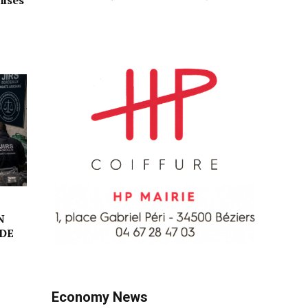
lisés
N
DE
Economy News