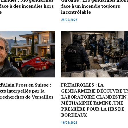
t Landes : 510 gendarmes
Gironde : 230 gendarmes mobi
face à des incendies hors
face à un incendie toujours
e
incontrôlable
23/07/2026
’Alain Prost en Suisse :
FRÉJAIROLLES : LA
cts interpellés par la
GENDARMERIE DÉCOUVRE U
 recherches de Versailles
LABORATOIRE CLANDESTIN 
MÉTHAMPHÉTAMINE, UNE
PREMIÈRE POUR LA JIRS DE
BORDEAUX
18/06/2026