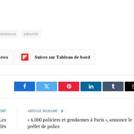
estations
sécurité
News
Suivre sur Tableau de bord
Facebook
Twitter
Pinterest
LinkedIn
Tumblr
ENT
ARTICLE SUIVANT
Les
« 6.000 policiers et gendarmes à Paris », annonce le
lès
préfet de police