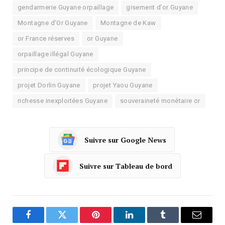
gendarmerie Guyane orpaillage
gisement d’or Guyane
Montagne d’Or Guyane
Montagne de Kaw
or France réserves
or Guyane
orpaillage illégal Guyane
principe de continuité écologique Guyane
projet Dorlin Guyane
projet Yaou Guyane
richesse inexploitées Guyane
souveraineté monétaire or
Suivre sur Google News
Suivre sur Tableau de bord
Facebook
Twitter
Pinterest
LinkedIn
Tumblr
Courrie