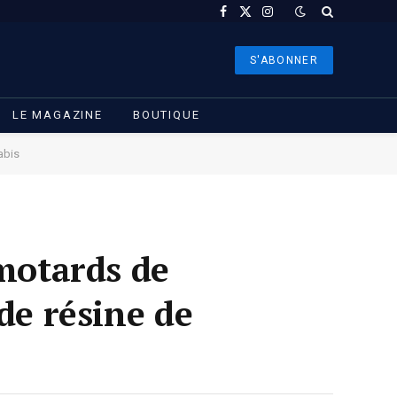
Facebook
X
Instagram
(Twitter)
S'ABONNER
LE MAGAZINE
BOUTIQUE
abis
 motards de
de résine de