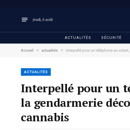
jeudi, 6 août
ACTUALITÉS
SÉCURITÉ
»
»
Accueil
actualités
Interpellé pour un téléphone au volant
ACTUALITÉS
Interpellé pour un t
la gendarmerie décou
cannabis