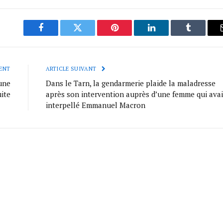
Facebook
Twitter
Pinterest
LinkedIn
Tumblr
ENT
ARTICLE SUIVANT
une
Dans le Tarn, la gendarmerie plaide la maladresse
ite
après son intervention auprès d’une femme qui avai
interpellé Emmanuel Macron