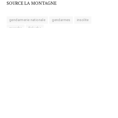
SOURCE LA MONTAGNE
gendarmerie nationale
gendarmes
insolite
manche
Peluche
Suivre sur Google News
Suivre sur Tableau de bord
Facebook
Twitter
Pinterest
LinkedIn
Tumblr
Courrie
ARTICLE PRÉCÉDENT
ARTICLE SUIVANT
Les gendarmes vous
JO : sept personnes