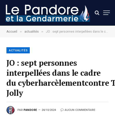
»
»
Accueil
actualités
JO : sept personnes interpellées dans le cadre du cyberharcèlementcontre Thomas Jolly
ACTUALITÉS
JO : sept personnes
interpellées dans le cadre
du cyberharcèlementcontre
Jolly
PAR
PANDORE
24/10/2024
AUCUN COMMENTAIRE