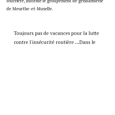
fourrière, informe le groupement de gendarmerie
de Meurthe-et-Moselle.
Toujours pas de vacances pour la lutte
contre l'insécurité routière …Dans le
toulois, le PMO Colombey a intercepté
hier une voiture à 216 km/h
(retenu
205) sur la D960…limitée à 80 km/h
vers Mont-Le-Vignoble. Rétent° du PC,
convocat° en
,
( prêtée…) en
fourrière !
pic.twitter.com/4eXqVcDwig
— Gendarmerie de la Meurthe-et-
Moselle (@Gendarmerie_054)
February