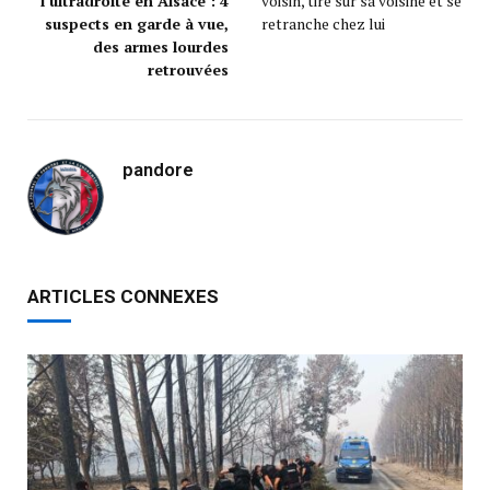
l’ultradroite en Alsace : 4
voisin, tire sur sa voisine et se
suspects en garde à vue,
retranche chez lui
des armes lourdes
retrouvées
pandore
ARTICLES CONNEXES