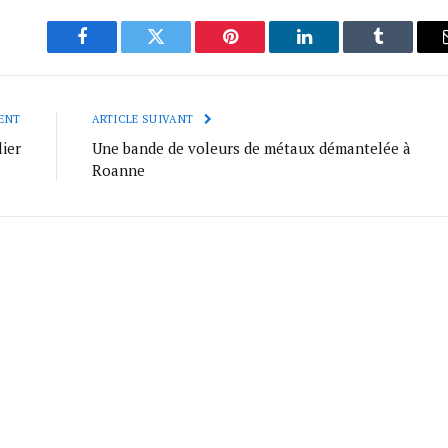
Facebook
Twitter
Pinterest
LinkedIn
Tumblr
ENT
ARTICLE SUIVANT
ier
Une bande de voleurs de métaux démantelée à
Roanne