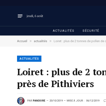
jeudi, 6 août
ACTUALITÉS
SÉCURITÉ
»
»
Accueil
actualités
Loiret : plus de 2 tonnes de pollen de 
ACTUALITÉS
Loiret : plus de 2 t
près de Pithiviers
PAR
PANDORE
20/10/2019
MISE À JOUR :
06/12/2019